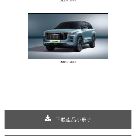
月光銀(黑頂)
棷欖灰(黑頂)
下載產品小册子