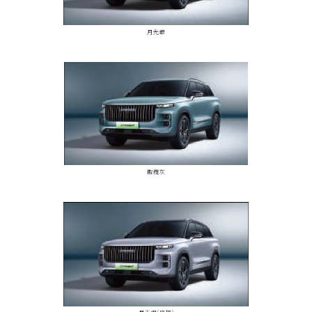
月光銀
棷欖灰