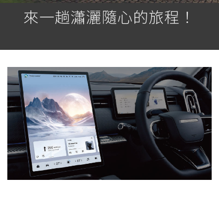
來一趟瀟灑隨心的旅程！