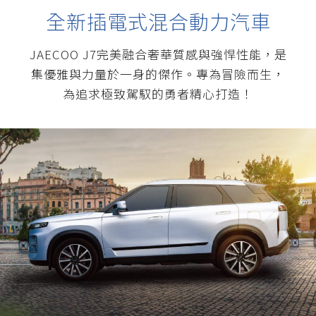
全新插電式混合動力汽車
JAECOO J7完美融合奢華質感與強悍性能，是
集優雅與力量於一身的傑作。專為冒險而生，
為追求極致駕馭的勇者精心打造！