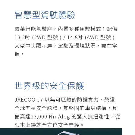
智慧型駕駛體驗
豪華智能駕駛座，內置多種駕駛模式；配備
13.2吋 (2WD 型號 ) / 14.8吋 (AWD 型號 )
大型中央顯示屏，駕駛及環境狀況，盡在掌
握。
世界級的安全保護
JAECOO J7 以無可匹敵的防護實力，榮獲
全球五星安全認證。其堅固的車身結構，具
備高達23,000 Nm/deg 的驚人抗扭剛性，從
根本上鑄就全方位安全守護。