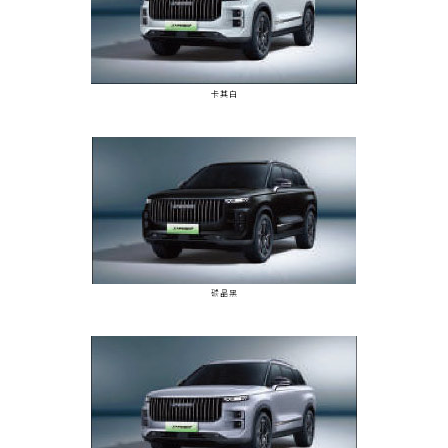
卡其白
碳晶黑